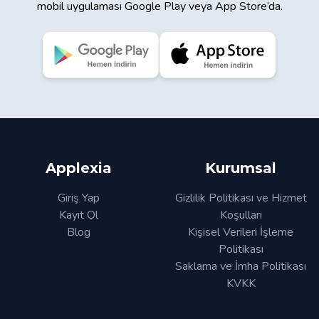
mobil uygulaması Google Play veya App Store’da.
Applexia
Kurumsal
Giriş Yap
Gizlilik Politikası ve Hizmet
Kayıt Ol
Koşulları
Blog
Kişisel Verileri İşleme
Politikası
Saklama ve İmha Politikası
KVKK