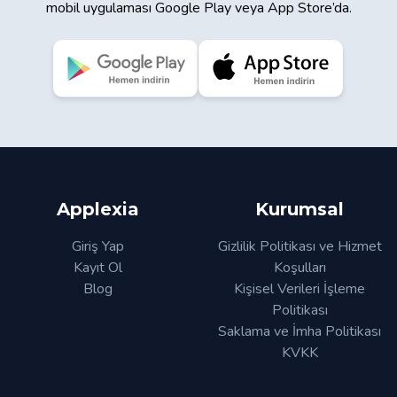
mobil uygulaması Google Play veya App Store’da.
Applexia
Kurumsal
Giriş Yap
Gizlilik Politikası ve Hizmet
Kayıt Ol
Koşulları
Blog
Kişisel Verileri İşleme
Politikası
Saklama ve İmha Politikası
KVKK