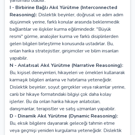
yansıması olabilir.
I - Birbirine Bağlı Akıl Yürütme (Interconnected
Reasoning):
Dislektik beyinler, doğrusal ve adım adım
düşünmek yerine, farklı konular arasında beklenmedik
bağlantılar ve ilişkiler kurma eğilimindedir. "Büyük
resmi" görme, analojiler kurma ve farklı disiplinlerden
gelen bilgileri birleştirme konusunda ustadırlar. Bu,
onları harika stratejistler, girişimciler ve bilim insanları
yapabilir.
N - Anlatısal Akıl Yürütme (Narrative Reasoning):
Bu, kişisel deneyimleri, hikayeleri ve örnekleri kullanarak
karmaşık bilgileri anlama ve hatırlama yeteneğidir.
Dislektik beyinler, soyut gerçekler veya rakamlar yerine,
canlı bir hikaye formatındaki bilgiyi çok daha kolay
işlerler. Bu da onları harika hikaye anlatıcıları,
danışmanlar, terapistler ve satış uzmanları yapabilir.
D - Dinamik Akıl Yürütme (Dynamic Reasoning):
Bu, eksik bilgilere dayanarak geleceği tahmin etme
veya geçmişi yeniden kurgulama yeteneğidir. Dislektik